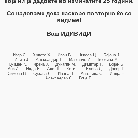
која ни ја дадовте во изминатите 25 години.
Се надеваме дека наскоро повторно ќе се
видиме!
Ваш ИДИВИДИ
Игор С. Христо Х. Иван Б. Никола Ц. Бојана Ј.
Илија Ј. Александар Т. Марјанчо И. Боркица М.
Кузман К. Ирена Ј. Дукагин М. Димитар Т. Бојан Б.
Ана А. Нада В. Ана Ш. Кети Ј. Елена Д. Давор П.
Симона В. Сузана Л. Ивана В. Ангелина С. Илија Н.
Александар С. Гоце П.