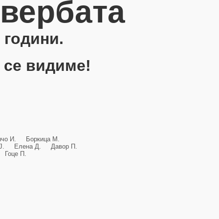
овербата
 години.
 се видиме!
анчо И. Боркица М.
и Ј. Елена Д. Давор П.
Гоце П.