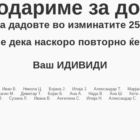
одариме за д
 ја дадовте во изминатите 25
е дека наскоро повторно ќе
Ваш ИДИВИДИ
 Иван Б. Никола Ц. Бојана Ј. Илија Ј. Александар Т. Марј
кагин М. Димитар Т. Бојан Б. Ана А. Нада В. Ана Ш. Кет
 В. Сузана Л. Ивана В. Ангелина С. Илија Н. Александар С. 