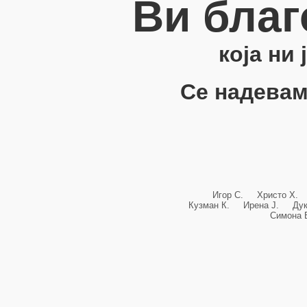
Ви благ
која ни
Се надевам
Игор С. Христо Х.
Кузман К. Ирена Ј. Ду
Симона