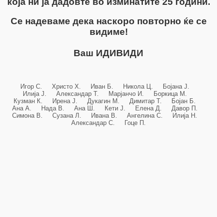
која ни ја дадовте во изминатите 25 години.
Се надеваме дека наскоро повторно ќе се
видиме!
Ваш ИДИВИДИ
Игор С. Христо Х. Иван Б. Никола Ц. Бојана Ј.
Илија Ј. Александар Т. Марјанчо И. Боркица М.
Кузман К. Ирена Ј. Дукагин М. Димитар Т. Бојан Б.
Ана А. Нада В. Ана Ш. Кети Ј. Елена Д. Давор П.
Симона В. Сузана Л. Ивана В. Ангелина С. Илија Н.
Александар С. Гоце П.