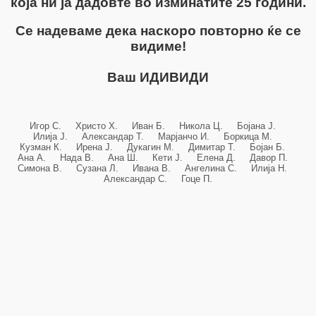
која ни ја дадовте во изминатите 25 години.
Се надеваме дека наскоро повторно ќе се
видиме!
Ваш ИДИВИДИ
Игор С. Христо Х. Иван Б. Никола Ц. Бојана Ј.
Илија Ј. Александар Т. Марјанчо И. Боркица М.
Кузман К. Ирена Ј. Дукагин М. Димитар Т. Бојан Б.
Ана А. Нада В. Ана Ш. Кети Ј. Елена Д. Давор П.
Симона В. Сузана Л. Ивана В. Ангелина С. Илија Н.
Александар С. Гоце П.