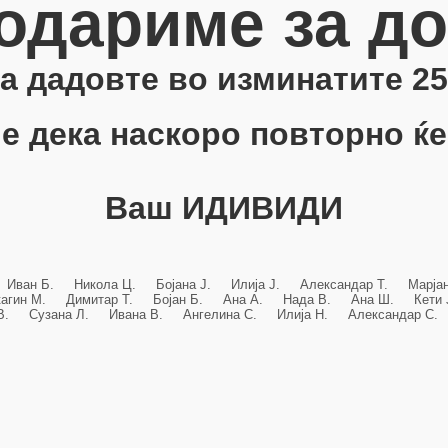
одариме за д
 ја дадовте во изминатите 25
е дека наскоро повторно ќе
Ваш ИДИВИДИ
 Иван Б. Никола Ц. Бојана Ј. Илија Ј. Александар Т. Марј
кагин М. Димитар Т. Бојан Б. Ана А. Нада В. Ана Ш. Кет
 В. Сузана Л. Ивана В. Ангелина С. Илија Н. Александар С. 