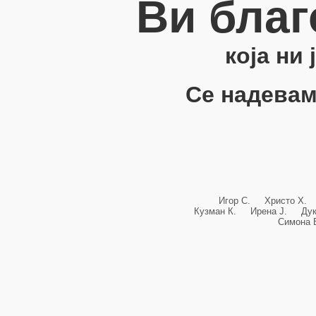
Ви благ
која ни
Се надевам
Игор С. Христо Х.
Кузман К. Ирена Ј. Ду
Симона