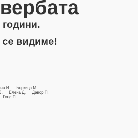
овербата
 години.
 се видиме!
анчо И. Боркица М.
и Ј. Елена Д. Давор П.
Гоце П.