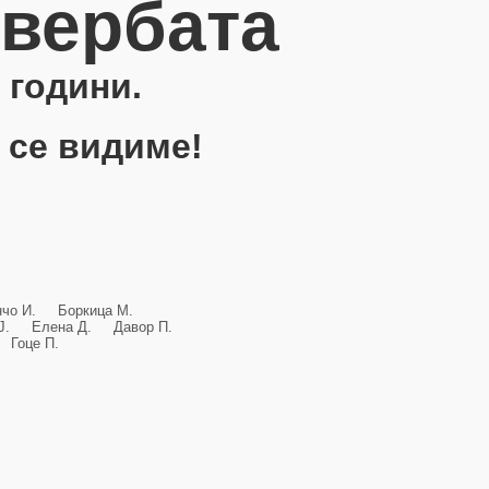
овербата
 години.
 се видиме!
анчо И. Боркица М.
и Ј. Елена Д. Давор П.
Гоце П.