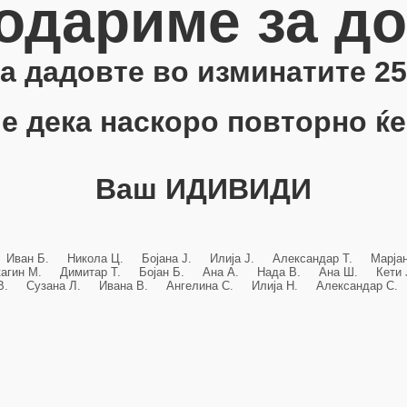
одариме за д
 ја дадовте во изминатите 25
е дека наскоро повторно ќе
Ваш ИДИВИДИ
 Иван Б. Никола Ц. Бојана Ј. Илија Ј. Александар Т. Марј
кагин М. Димитар Т. Бојан Б. Ана А. Нада В. Ана Ш. Кет
 В. Сузана Л. Ивана В. Ангелина С. Илија Н. Александар С. 