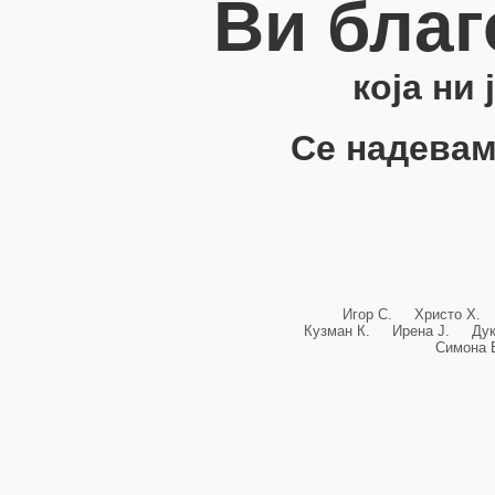
Ви благ
која ни
Се надевам
Игор С. Христо Х.
Кузман К. Ирена Ј. Ду
Симона