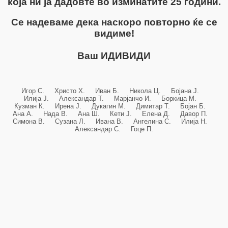
која ни ја дадовте во изминатите 25 години.
Се надеваме дека наскоро повторно ќе се
видиме!
Ваш ИДИВИДИ
Игор С. Христо Х. Иван Б. Никола Ц. Бојана Ј.
Илија Ј. Александар Т. Марјанчо И. Боркица М.
Кузман К. Ирена Ј. Дукагин М. Димитар Т. Бојан Б.
Ана А. Нада В. Ана Ш. Кети Ј. Елена Д. Давор П.
Симона В. Сузана Л. Ивана В. Ангелина С. Илија Н.
Александар С. Гоце П.