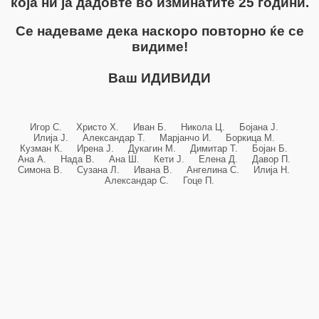
која ни ја дадовте во изминатите 25 години.
Се надеваме дека наскоро повторно ќе се
видиме!
Ваш ИДИВИДИ
Игор С. Христо Х. Иван Б. Никола Ц. Бојана Ј.
Илија Ј. Александар Т. Марјанчо И. Боркица М.
Кузман К. Ирена Ј. Дукагин М. Димитар Т. Бојан Б.
Ана А. Нада В. Ана Ш. Кети Ј. Елена Д. Давор П.
Симона В. Сузана Л. Ивана В. Ангелина С. Илија Н.
Александар С. Гоце П.