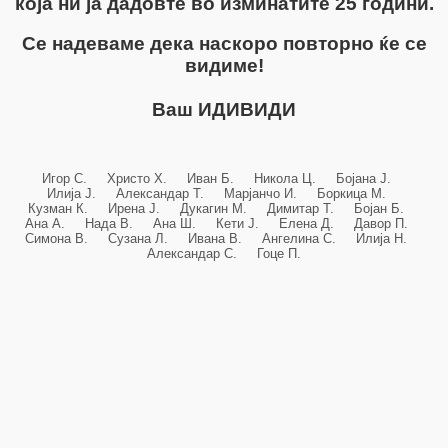
која ни ја дадовте во изминатите 25 години.
Се надеваме дека наскоро повторно ќе се
видиме!
Ваш ИДИВИДИ
Игор С. Христо Х. Иван Б. Никола Ц. Бојана Ј.
Илија Ј. Александар Т. Марјанчо И. Боркица М.
Кузман К. Ирена Ј. Дукагин М. Димитар Т. Бојан Б.
Ана А. Нада В. Ана Ш. Кети Ј. Елена Д. Давор П.
Симона В. Сузана Л. Ивана В. Ангелина С. Илија Н.
Александар С. Гоце П.