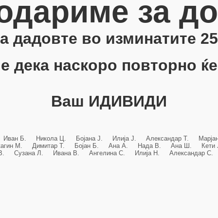
одариме за д
 ја дадовте во изминатите 25
е дека наскоро повторно ќе
Ваш ИДИВИДИ
 Иван Б. Никола Ц. Бојана Ј. Илија Ј. Александар Т. Марј
кагин М. Димитар Т. Бојан Б. Ана А. Нада В. Ана Ш. Кет
 В. Сузана Л. Ивана В. Ангелина С. Илија Н. Александар С. 