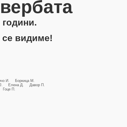
овербата
 години.
 се видиме!
анчо И. Боркица М.
и Ј. Елена Д. Давор П.
Гоце П.