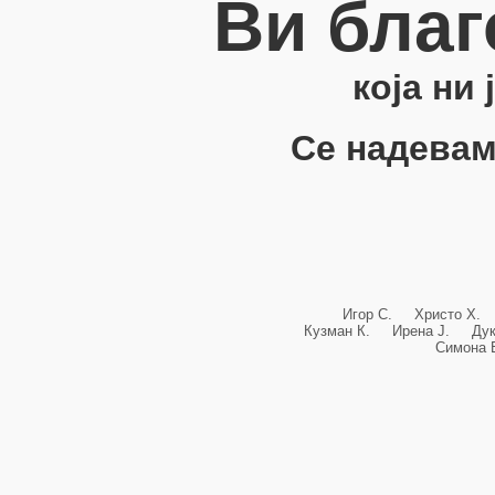
Ви благ
која ни
Се надевам
Игор С. Христо Х.
Кузман К. Ирена Ј. Ду
Симона