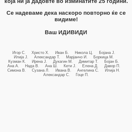
која ни ја дадовте во изминатите 25 години.
Се надеваме дека наскоро повторно ќе се
видиме!
Ваш ИДИВИДИ
Игор С. Христо Х. Иван Б. Никола Ц. Бојана Ј.
Илија Ј. Александар Т. Марјанчо И. Боркица М.
Кузман К. Ирена Ј. Дукагин М. Димитар Т. Бојан Б.
Ана А. Нада В. Ана Ш. Кети Ј. Елена Д. Давор П.
Симона В. Сузана Л. Ивана В. Ангелина С. Илија Н.
Александар С. Гоце П.