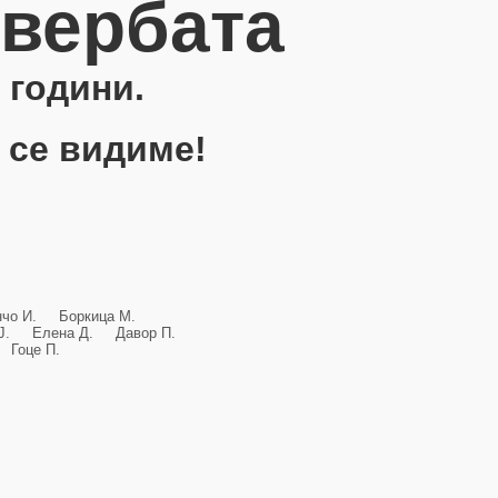
овербата
 години.
 се видиме!
анчо И. Боркица М.
и Ј. Елена Д. Давор П.
Гоце П.