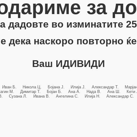
одариме за д
 ја дадовте во изминатите 25
е дека наскоро повторно ќе
Ваш ИДИВИДИ
 Иван Б. Никола Ц. Бојана Ј. Илија Ј. Александар Т. Марј
кагин М. Димитар Т. Бојан Б. Ана А. Нада В. Ана Ш. Кет
 В. Сузана Л. Ивана В. Ангелина С. Илија Н. Александар С. 