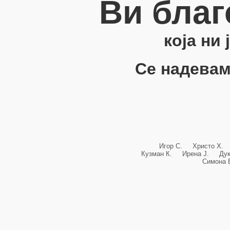
Ви благ
која ни
Се надевам
Игор С. Христо Х.
Кузман К. Ирена Ј. Ду
Симона