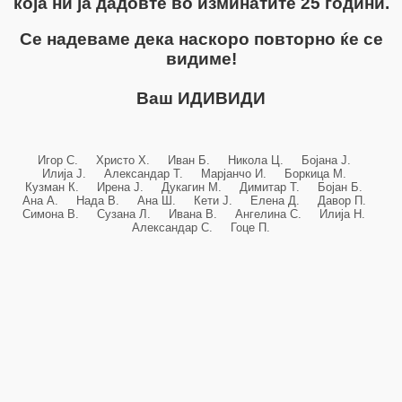
која ни ја дадовте во изминатите 25 години.
Се надеваме дека наскоро повторно ќе се
видиме!
Ваш ИДИВИДИ
Игор С. Христо Х. Иван Б. Никола Ц. Бојана Ј.
Илија Ј. Александар Т. Марјанчо И. Боркица М.
Кузман К. Ирена Ј. Дукагин М. Димитар Т. Бојан Б.
Ана А. Нада В. Ана Ш. Кети Ј. Елена Д. Давор П.
Симона В. Сузана Л. Ивана В. Ангелина С. Илија Н.
Александар С. Гоце П.