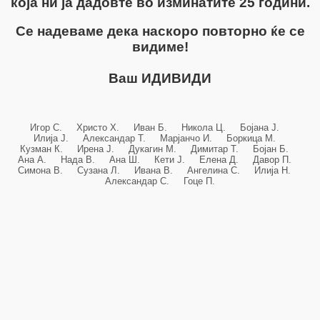
која ни ја дадовте во изминатите 25 години.
Се надеваме дека наскоро повторно ќе се
видиме!
Ваш ИДИВИДИ
Игор С. Христо Х. Иван Б. Никола Ц. Бојана Ј.
Илија Ј. Александар Т. Марјанчо И. Боркица М.
Кузман К. Ирена Ј. Дукагин М. Димитар Т. Бојан Б.
Ана А. Нада В. Ана Ш. Кети Ј. Елена Д. Давор П.
Симона В. Сузана Л. Ивана В. Ангелина С. Илија Н.
Александар С. Гоце П.