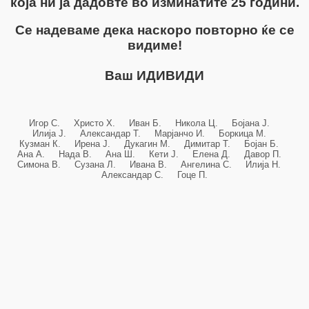
која ни ја дадовте во изминатите 25 години.
Се надеваме дека наскоро повторно ќе се
видиме!
Ваш ИДИВИДИ
Игор С. Христо Х. Иван Б. Никола Ц. Бојана Ј.
Илија Ј. Александар Т. Марјанчо И. Боркица М.
Кузман К. Ирена Ј. Дукагин М. Димитар Т. Бојан Б.
Ана А. Нада В. Ана Ш. Кети Ј. Елена Д. Давор П.
Симона В. Сузана Л. Ивана В. Ангелина С. Илија Н.
Александар С. Гоце П.