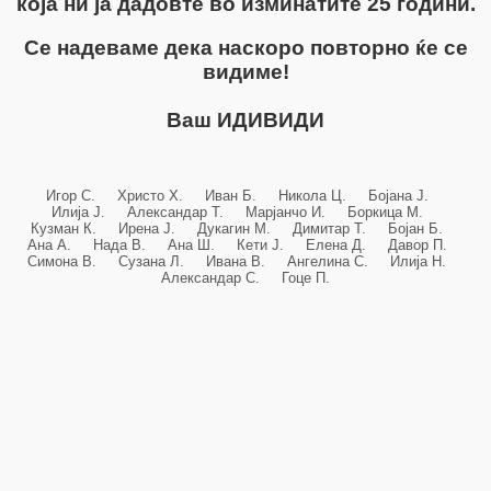
која ни ја дадовте во изминатите 25 години.
Се надеваме дека наскоро повторно ќе се
видиме!
Ваш ИДИВИДИ
Игор С. Христо Х. Иван Б. Никола Ц. Бојана Ј.
Илија Ј. Александар Т. Марјанчо И. Боркица М.
Кузман К. Ирена Ј. Дукагин М. Димитар Т. Бојан Б.
Ана А. Нада В. Ана Ш. Кети Ј. Елена Д. Давор П.
Симона В. Сузана Л. Ивана В. Ангелина С. Илија Н.
Александар С. Гоце П.