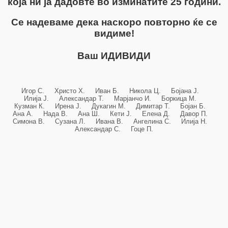
која ни ја дадовте во изминатите 25 години.
Се надеваме дека наскоро повторно ќе се
видиме!
Ваш ИДИВИДИ
Игор С. Христо Х. Иван Б. Никола Ц. Бојана Ј.
Илија Ј. Александар Т. Марјанчо И. Боркица М.
Кузман К. Ирена Ј. Дукагин М. Димитар Т. Бојан Б.
Ана А. Нада В. Ана Ш. Кети Ј. Елена Д. Давор П.
Симона В. Сузана Л. Ивана В. Ангелина С. Илија Н.
Александар С. Гоце П.