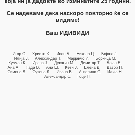
која ни ја дадовте во изминатите 25 години.
Се надеваме дека наскоро повторно ќе се
видиме!
Ваш ИДИВИДИ
Игор С. Христо Х. Иван Б. Никола Ц. Бојана Ј.
Илија Ј. Александар Т. Марјанчо И. Боркица М.
Кузман К. Ирена Ј. Дукагин М. Димитар Т. Бојан Б.
Ана А. Нада В. Ана Ш. Кети Ј. Елена Д. Давор П.
Симона В. Сузана Л. Ивана В. Ангелина С. Илија Н.
Александар С. Гоце П.