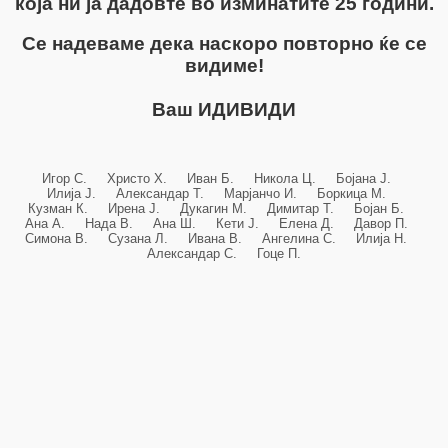
која ни ја дадовте во изминатите 25 години.
Се надеваме дека наскоро повторно ќе се
видиме!
Ваш ИДИВИДИ
Игор С. Христо Х. Иван Б. Никола Ц. Бојана Ј.
Илија Ј. Александар Т. Марјанчо И. Боркица М.
Кузман К. Ирена Ј. Дукагин М. Димитар Т. Бојан Б.
Ана А. Нада В. Ана Ш. Кети Ј. Елена Д. Давор П.
Симона В. Сузана Л. Ивана В. Ангелина С. Илија Н.
Александар С. Гоце П.