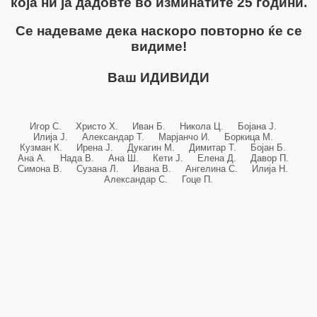
која ни ја дадовте во изминатите 25 години.
Се надеваме дека наскоро повторно ќе се
видиме!
Ваш ИДИВИДИ
Игор С. Христо Х. Иван Б. Никола Ц. Бојана Ј.
Илија Ј. Александар Т. Марјанчо И. Боркица М.
Кузман К. Ирена Ј. Дукагин М. Димитар Т. Бојан Б.
Ана А. Нада В. Ана Ш. Кети Ј. Елена Д. Давор П.
Симона В. Сузана Л. Ивана В. Ангелина С. Илија Н.
Александар С. Гоце П.