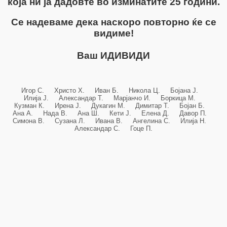
која ни ја дадовте во изминатите 25 години.
Се надеваме дека наскоро повторно ќе се
видиме!
Ваш ИДИВИДИ
Игор С. Христо Х. Иван Б. Никола Ц. Бојана Ј.
Илија Ј. Александар Т. Марјанчо И. Боркица М.
Кузман К. Ирена Ј. Дукагин М. Димитар Т. Бојан Б.
Ана А. Нада В. Ана Ш. Кети Ј. Елена Д. Давор П.
Симона В. Сузана Л. Ивана В. Ангелина С. Илија Н.
Александар С. Гоце П.